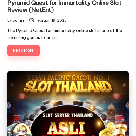
Pyramid Quest for Immortality Online Slot
Review (NetEnt)
By
admin
Februari 19, 2025
Posted
by
The Pyramid Quest for Immortality online slot is one of the
charming games from the…
Read More