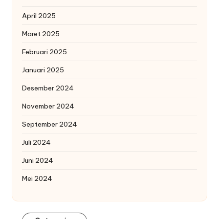
April 2025
Maret 2025
Februari 2025
Januari 2025
Desember 2024
November 2024
September 2024
Juli 2024
Juni 2024
Mei 2024