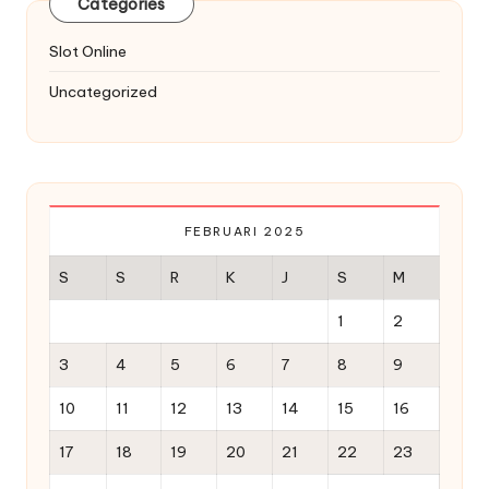
Categories
Slot Online
Uncategorized
FEBRUARI 2025
S
S
R
K
J
S
M
1
2
3
4
5
6
7
8
9
10
11
12
13
14
15
16
17
18
19
20
21
22
23