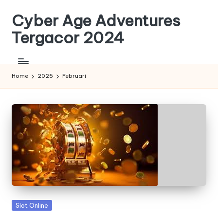
Cyber Age Adventures
Skip
to
Tergacor 2024
content
Home
2025
Februari
Posted
Slot Online
in