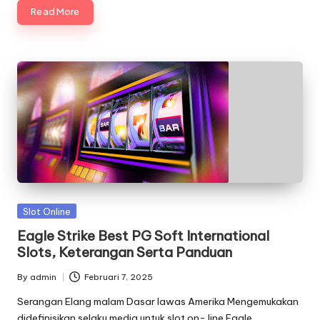
Read More
Posted
Slot Online
in
Eagle Strike Best PG Soft International
Slots, Keterangan Serta Panduan
By
admin
Februari 7, 2025
Posted
by
Serangan Elang malam Dasar lawas Amerika Mengemukakan
didefinisikan selaku media untuk slot on- line Eagle…