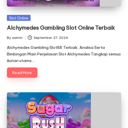
Posted
Slot Online
in
Alchymedes Gambling Slot Online Terbaik
By
admin
September 27, 2024
Posted
by
Alchymedes Gambling Slot88 Terbaik, Analisa Serta
Bimbingan Main Penjelasan Slot Alchymedes Tangkap semua
ikatan utama,…
Read More