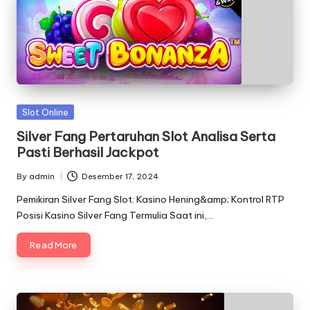
Posted
Slot Online
in
Silver Fang Pertaruhan Slot Analisa Serta
Pasti Berhasil Jackpot
By
admin
Desember 17, 2024
Posted
by
Pemikiran Silver Fang Slot: Kasino Hening&amp; Kontrol RTP
Posisi Kasino Silver Fang Termulia Saat ini,…
Read More