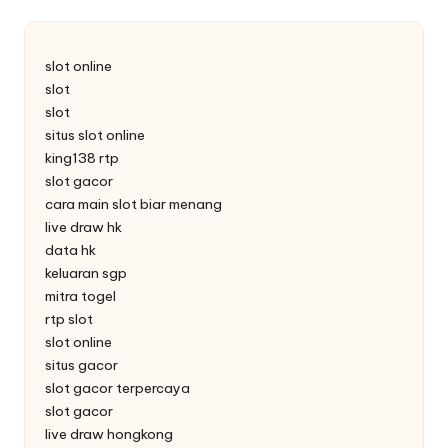
slot online
slot
slot
situs slot online
king138 rtp
slot gacor
cara main slot biar menang
live draw hk
data hk
keluaran sgp
mitra togel
rtp slot
slot online
situs gacor
slot gacor terpercaya
slot gacor
live draw hongkong