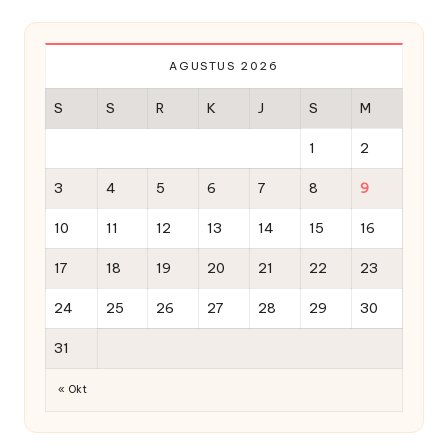
AGUSTUS 2026
S
S
R
K
J
S
M
1
2
3
4
5
6
7
8
9
10
11
12
13
14
15
16
17
18
19
20
21
22
23
24
25
26
27
28
29
30
31
« Okt