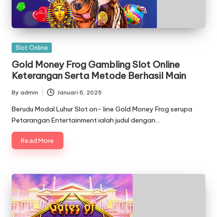
Posted
Slot Online
in
Gold Money Frog Gambling Slot Online
Keterangan Serta Metode Berhasil Main
By
admin
Januari 6, 2025
Posted
by
Berudu Modal Luhur Slot on- line Gold Money Frog serupa
Petarangan Entertainment ialah judul dengan…
Read More