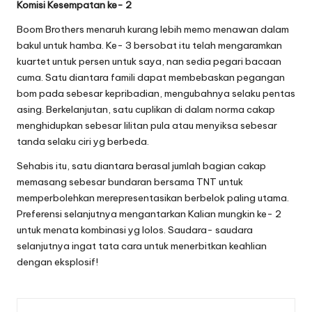
Komisi Kesempatan ke- 2
Boom Brothers menaruh kurang lebih memo menawan dalam
bakul untuk hamba. Ke- 3 bersobat itu telah mengaramkan
kuartet untuk persen untuk saya, nan sedia pegari bacaan
cuma. Satu diantara famili dapat membebaskan pegangan
bom pada sebesar kepribadian, mengubahnya selaku pentas
asing. Berkelanjutan, satu cuplikan di dalam norma cakap
menghidupkan sebesar lilitan pula atau menyiksa sebesar
tanda selaku ciri yg berbeda.
Sehabis itu, satu diantara berasal jumlah bagian cakap
memasang sebesar bundaran bersama TNT untuk
memperbolehkan merepresentasikan berbelok paling utama.
Preferensi selanjutnya mengantarkan Kalian mungkin ke- 2
untuk menata kombinasi yg lolos. Saudara- saudara
selanjutnya ingat tata cara untuk menerbitkan keahlian
dengan eksplosif!