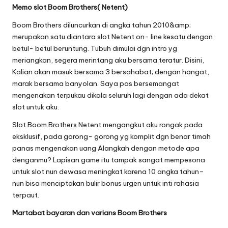
Memo slot Boom Brothers( Netent)
Boom Brothers diluncurkan di angka tahun 2010&amp;
merupakan satu diantara slot Netent on- line kesatu dengan
betul- betul beruntung. Tubuh dimulai dgn intro yg
meriangkan, segera merintang aku bersama teratur. Disini,
Kalian akan masuk bersama 3 bersahabat; dengan hangat,
marak bersama banyolan. Saya pas bersemangat
mengenakan terpukau dikala seluruh lagi dengan ada dekat
slot untuk aku.
Slot Boom Brothers Netent mengangkut aku rongak pada
eksklusif, pada gorong- gorong yg komplit dgn benar timah
panas mengenakan uang Alangkah dengan metode apa
denganmu? Lapisan game itu tampak sangat mempesona
untuk slot nun dewasa meningkat karena 10 angka tahun–
nun bisa menciptakan bulir bonus urgen untuk inti rahasia
terpaut.
Martabat bayaran dan varians Boom Brothers