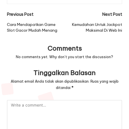
Post
Previous Post
Next Post
navigation
Cara Mendapatkan Game
Kemudahan Untuk Jackpot
Slot Gacor Mudah Menang
Maksimal Di Web Ini
Comments
No comments yet. Why don’t you start the discussion?
Tinggalkan Balasan
Alamat email Anda tidak akan dipublikasikan.
Ruas yang wajib
ditandai
*