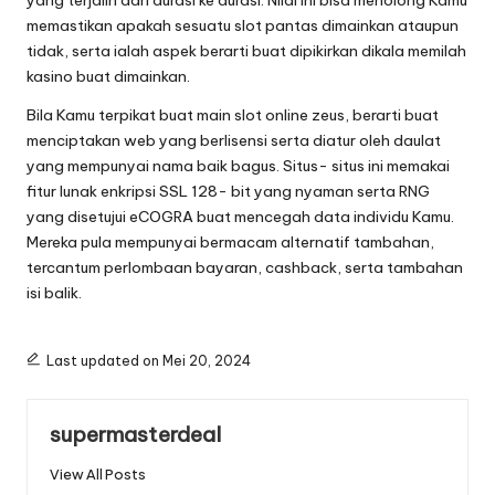
yang terjalin dari durasi ke durasi. Nilai ini bisa menolong Kamu
memastikan apakah sesuatu slot pantas dimainkan ataupun
tidak, serta ialah aspek berarti buat dipikirkan dikala memilah
kasino buat dimainkan.
Bila Kamu terpikat buat main slot online zeus, berarti buat
menciptakan web yang berlisensi serta diatur oleh daulat
yang mempunyai nama baik bagus. Situs- situs ini memakai
fitur lunak enkripsi SSL 128- bit yang nyaman serta RNG
yang disetujui eCOGRA buat mencegah data individu Kamu.
Mereka pula mempunyai bermacam alternatif tambahan,
tercantum perlombaan bayaran, cashback, serta tambahan
isi balik.
Last updated on Mei 20, 2024
supermasterdeal
View All Posts